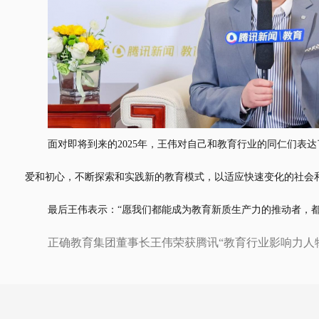
面对即将到来的2025年，王伟对自己和教育行业的同仁们表
爱和初心，不断探索和实践新的教育模式，以适应快速变化的社会
最后王伟表示：“愿我们都能成为教育新质生产力的推动者，
正确教育集团董事长王伟荣获腾讯“教育行业影响力人