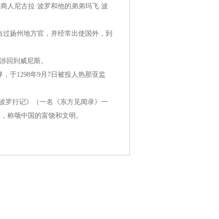
商人尼古拉·波罗和他的弟弟玛飞·波
当过扬州地方官，并经常出使国外，到
跋涉回到威尼斯。
于1298年9月7日被投人热那亚监
·波罗行记》（一名《东方见闻录》一
绍，称颂中国的富饶和文明。