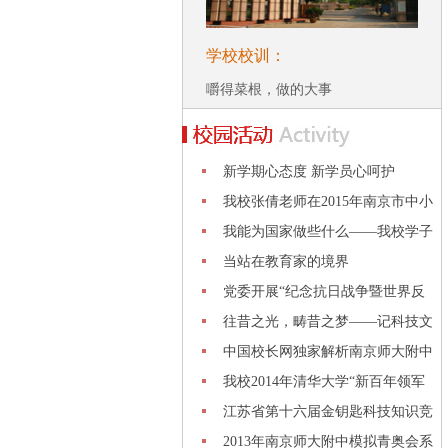
学校校训：
嚼得菜根，做的大事
新学期心态度 新学员心呵护
我校张倩老师在2015年南京市中小
学班
我能为国家做些什么——我校学子
参加
当站在教育家的境界
党委开展“纪念抗日战争暨世界反
法西
往昔之光，畴昔之梦——记科技文
化节
中国校长网独家解析南京师大附中
管理
我校2014年清华大学“新百年领军
计划
江苏省第十六届金钥匙科技知识竞
赛喜
2013年南京师大附中模拟青奥会系