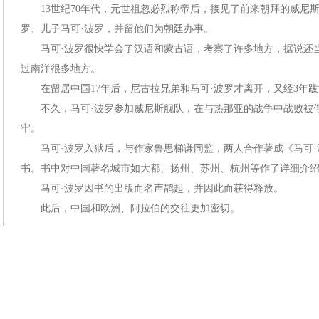
13世纪70年代，元世祖忽必烈称帝后，接见了前来朝拜的威尼斯
罗、儿子马可·波罗，并留他们为朝廷办事。
马可·波罗很快学会了汉语和蒙古语，考察了许多地方，据说还
过南洋很多地方。
在留居中国17年后，尼古拉兄弟和马可·波罗才离开，又经3年
不久，马可·波罗参加威尼斯舰队，在与热那亚的战争中战败被俘，
牢。
马可·波罗入狱后，与作家鲁思梯谦同监，两人合作著成《马可
书。书中对中国著名城市如大都、扬州、苏州、杭州等作了详细介
马可·波罗因书的出版而名声鹊起，并因此而获得释放。
此后，中国和欧洲、阿拉伯的交往更加密切。