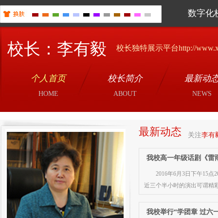
数字化
校长：李有毅
校长独特展示平台http://www.xiao
个人首页
校长简介
最新动
HOME
ABOUT
NEWS
最新动态
关注
李有
我校高一年级话剧《雷
2016年6月3日下午
近三个半小时的演出可谓精
我校举行“学团章 过六