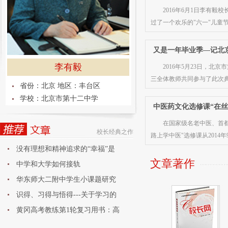
2016年6月1日李有
过了一个欢乐的"六一"儿童
又是一年毕业季—记北京
李有毅
2016年5月23日，
三全体教师共同参与了此次
省份：北京 地区：丰台区
学校：北京市第十二中学
中医药文化选修课“在
在国家级名老中医、首
校长经典之作
路上学中医"选修课从2014
没有理想和精神追求的“幸福”是
文章著作
中学和大学如何接轨
华东师大二附中学生小课题研究
论
识得、习得与悟得---关于学习的
黄冈高考教练第1轮复习用书：高