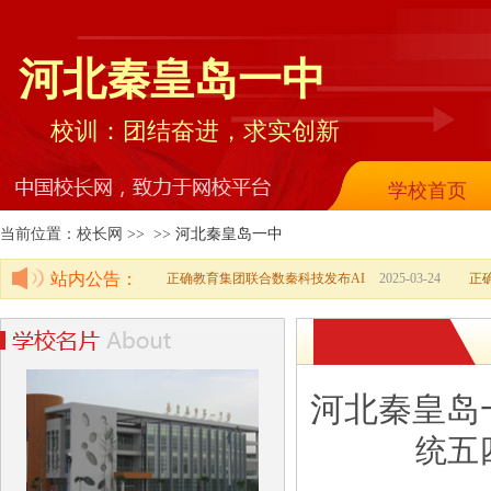
河北秦皇岛一中
校训：团结奋进，求实创新
学校首页
当前位置：校长网 >> >>
河北秦皇岛一中
站内公告：
正确教育集团联合数秦科技发布AI
2025-03-24
正
河北秦皇岛
统五