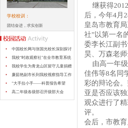
继获得20
后，今年4月
学校校训：
皇岛市教育局
团结奋进，求实创新
社”以第一名
委李长江副书
中国校长网与张国光校长深刻探讨
昊、万森老师
教学
我校“时政观察社”在全市教育系统
由高一年级
五
我校学生为青龙山区留守儿童捐赠
佳伟等8名同
物资
廉茹艳副市长到我校视察指导工作
彩的辩论会。
“大手拉小手——科普报告希望
亚是否应该独
行”在
高二年级各级部召开级部大会
观众进行了精
评。
会后，市教育