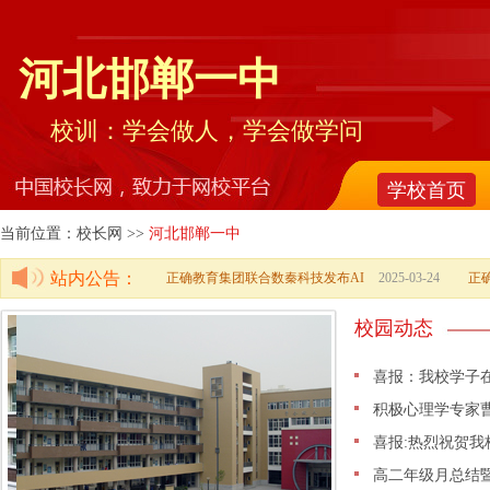
河北邯郸一中
校训：学会做人，学会做学问
学校首页
当前位置：校长网 >>
河北邯郸一中
站内公告：
正确教育集团联合数秦科技发布AI
2025-03-24
正
校园动态
喜报：我校学子
积极心理学专家
喜报:热烈祝贺我
高二年级月总结