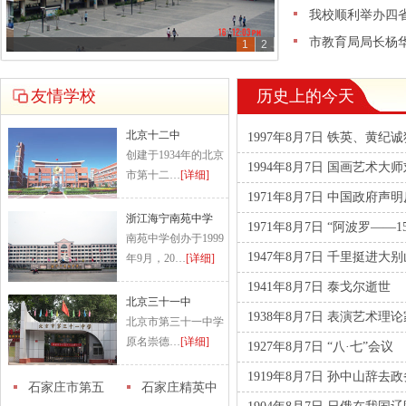
我校顺利举办四
市教育局局长杨
1
2
友情学校
历史上的今天
北京十二中
1997年8月7日 铁英、黄
创建于1934年的北京
1994年8月7日 国画艺术大
市第十二…
[详细]
1971年8月7日 中国政府
浙江海宁南苑中学
1971年8月7日 “阿波罗——
南苑中学创办于1999
1947年8月7日 千里挺进大
年9月，20…
[详细]
1941年8月7日 泰戈尔逝世
北京三十一中
1938年8月7日 表演艺术
北京市第三十一中学
原名崇德…
[详细]
1927年8月7日 “八·七”会议
1919年8月7日 孙中山辞去
石家庄市第五
石家庄精英中