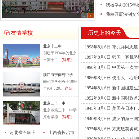
我校举办2015
我校开展法制安
1
2
友情学校
历史上的今天
北京十二中
1998年8月6日 邓兆祥同志
创建于1934年的北京
1997年8月6日 韩国一客机
市第十二…
[详细]
1990年8月6日 中国第一
浙江海宁南苑中学
1986年8月6日 使用人工
南苑中学创办于1999
1954年8月6日 新中国组建
年9月，20…
[详细]
1952年8月6日 新中国财
北京三十一中
1945年8月6日 美国在日本
北京市第三十一中学
原名崇德…
[详细]
1940年8月6日 波罗的海三
1935年8月6日 方志敏英勇
河北省石家庄
山西省长治市