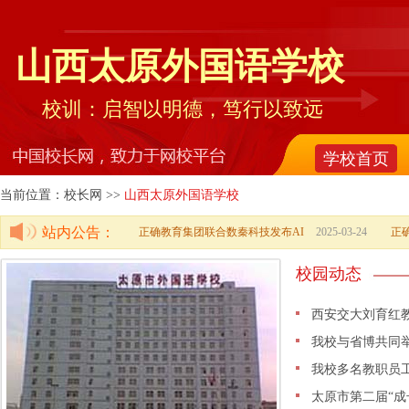
山西太原外国语学校
校训：启智以明德，笃行以致远
学校首页
当前位置：校长网 >>
山西太原外国语学校
站内公告：
正确教育集团联合数秦科技发布AI
2025-03-24
正
校园动态
西安交大刘育红
我校与省博共同
我校多名教职员
太原市第二届“成