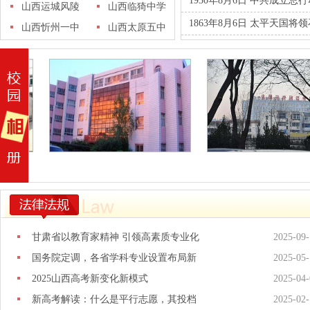
1930年8月6日 中共成立总
市第五十中学
山西运城风陵
潞城市第四中
山西临猗中学
1863年8月6日 太平天国将
渡中学
山西忻州一中
学
山西太原五中
甘肃省以教育家精神 引领高素质专业化
2025-09-
国务院定调，各省学科专业设置布局新
2025-05-
2025山西高考新变化新模式
2025-04-
新高考解读：什么是平行志愿，其投档
2025-02-