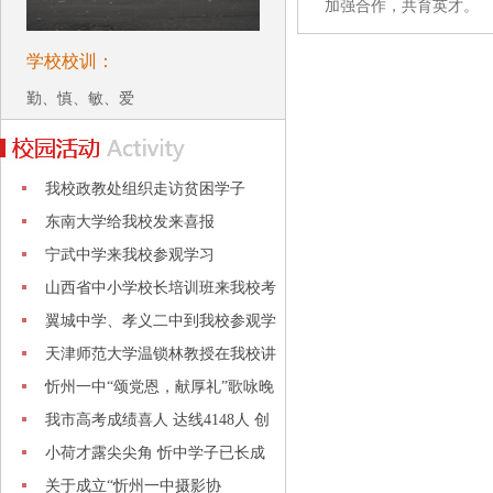
加强合作，共育英才。
学校校训：
勤、慎、敏、爱
我校政教处组织走访贫困学子
东南大学给我校发来喜报
宁武中学来我校参观学习
山西省中小学校长培训班来我校考
察
翼城中学、孝义二中到我校参观学
习
天津师范大学温锁林教授在我校讲
学
忻州一中“颂党恩，献厚礼”歌咏晚
会
我市高考成绩喜人 达线4148人 创
历史
小荷才露尖尖角 忻中学子已长成
关于成立“忻州一中摄影协