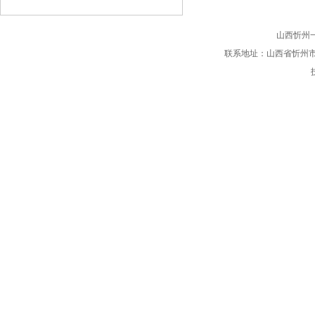
会”暨“创
山西忻州
联系地址：山西省忻州市学府街