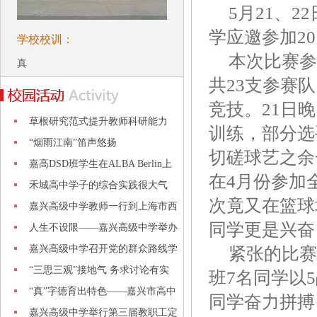
5月21、
学应邀参加20
学校校训：
本次比赛参
真
共23支参赛
竞技。21日晚
草根研究范式提升教师科研能力
训练，部分选
——嘉
“烟雨江南”笛声悠扬
切磋球艺之余
嘉高DSD班学生在ALBA Berlin上
在4月份参加
海德国
禾城高中学子的综合实践很大气
次竟又在篮球
接地气
嘉兴高级中学教师一行到上海市西
同学更是兴奋
中学
人生不设限——嘉兴高级中学举办
生涯
嘉兴高级中学召开党的群众路线学
紧张的比赛
习实
“三思三观”接地气 务求讨论有实
班7名同学以
效
“真”字德育出特色——嘉兴市高中
同学奋力拼搏
德
嘉兴高级中学举行第三届教职工定