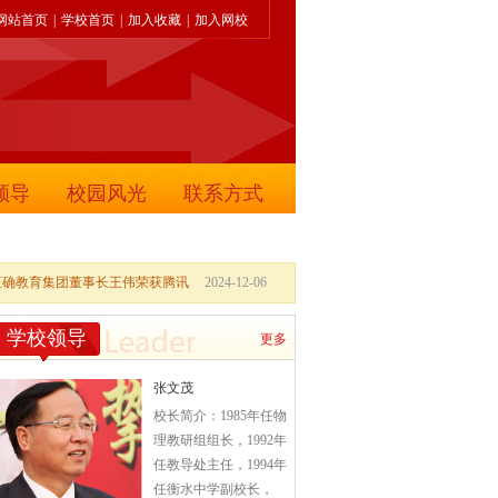
网站首页
|
学校首页
|
加入收藏
|
加入网校
领导
校园风光
联系方式
正确教育集团董事长王伟荣获腾讯
2024-12-06
学校领导
更多
张文茂
校长简介：1985年任物
理教研组组长，1992年
任教导处主任，1994年
任衡水中学副校长，