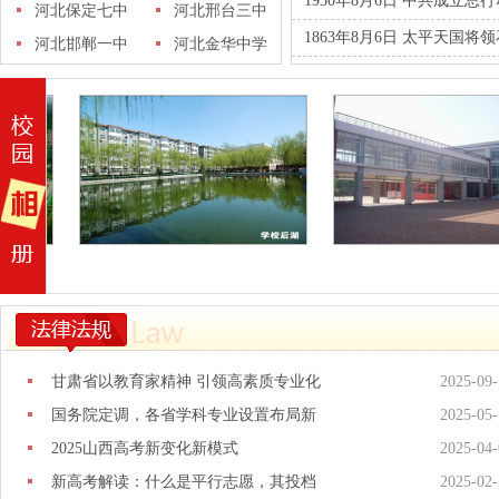
1930年8月6日 中共成立总
十五中学
河北保定七中
学
河北邢台三中
1863年8月6日 太平天国将
河北邯郸一中
河北金华中学
甘肃省以教育家精神 引领高素质专业化
2025-09-
国务院定调，各省学科专业设置布局新
2025-05-
2025山西高考新变化新模式
2025-04-
新高考解读：什么是平行志愿，其投档
2025-02-