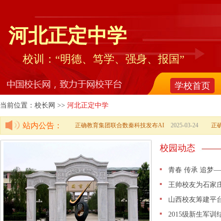
河北正定中学
校训：“明德、笃学、强身、报国”
学校首页
当前位置：校长网 >>
河北正定中学
站内公告：
正确教育集团联合数秦科技发布AI
2025-03-24
正
校园动态
青春 传承 追梦
王帅校友为石家
山西校友筹建平
2015级新生军