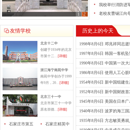
我校举行消防进
老校友曹锡江向
1
2
友情学校
历史上的今天
北京十二中
1998年8月6日 邓兆祥同志
创建于1934年的北京
1997年8月6日 韩国一客机
市第十二…
[详细]
1990年8月6日 中国第一
浙江海宁南苑中学
1986年8月6日 使用人工
南苑中学创办于1999
1954年8月6日 新中国组建
年9月，20…
[详细]
1952年8月6日 新中国财
北京三十一中
1945年8月6日 美国在日本
北京市第三十一中学
原名崇德…
[详细]
1940年8月6日 波罗的海三
1935年8月6日 方志敏英勇
石家庄市第五
石家庄精英中