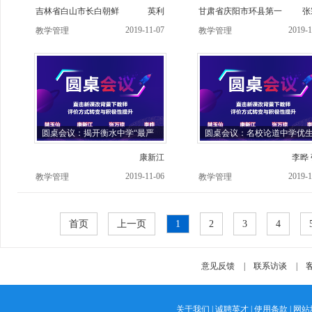
吉林省白山市长白朝鲜
英利
甘肃省庆阳市环县第一
张
2019-11-07
2019-1
教学管理
教学管理
圆桌会议：揭开衡水中学“最严
圆桌会议：名校论道中学优
康新江
李晔
2019-11-06
2019-1
教学管理
教学管理
琼 
首页
上一页
1
2
3
4
意见反馈
|
联系访谈
|
客
关于我们
|
诚聘英才
|
使用条款
|
网站