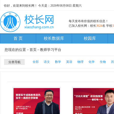
你好，欢迎来到校长网！ 今天是：
2026年08月08日 星期六
每天发布有价值的校长信息！
已加入校长网：校长
3624
名 学校
3
首 页
校长数据库
校园库
您现在的位置
首页
教师学习平台
>
>
全部
语文
数学
英语
物理
化学
生物
历
分类导航