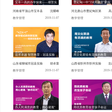
宝丰一高的办学探索——艰苦实
曹妃甸一中“358大课堂”的实
河南省平顶山市宝丰县
沈耀峰
河北唐山市曹妃甸区第
高
2019-11-07
2019-1
教学管理
教学管理
追求卓越 智慧教育：冠县实验
用文化塑造有灵魂的教育
山东省聊城市冠县实验
胡卓显
山西省忻州市忻州实验
彭
2019-11-07
2019-1
教学管理
教学管理
办人民满意的教育，用心灌溉“
用优质教育改变孩子命运