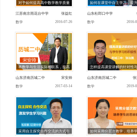
对于如何提高高中数学教学质量
如何在课堂中自主学习，提
江苏南京雨花台中学
张益红
山东杜郎口中学
2016-07-26
2016-0
数学
数学
将数学与生活实际相联系，提高
怎样提高课堂讲解的针对性
山东济南历城二中
宋安帅
山东济南历城二中
张
2017-03-14
2019-0
数学
数学
采用自主探究合作交流的方式引
如何采用分层次教学，培养