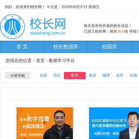
你好，欢迎来到校长网！ 今天是：
2026年08月07日 星期五
每天发布有价值的校长信息！
已加入校长网：校长
3624
名 学校
3
首 页
校长数据库
校园库
您现在的位置
首页
教师学习平台
>
>
全部
语文
数学
英语
物理
化学
生物
分类导航