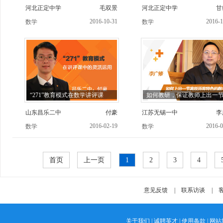
河北正定中学
毛双景
河北正定中学
甘
2016-10-31
2016-1
数学
数学
“271”教育模式在数学讲评课
如何教研，保证教师上出一
山东昌乐二中
付豪
江苏无锡一中
李
2016-02-19
2016-0
数学
数学
首页
上一页
1
2
3
4
意见反馈
|
联系访谈
|
客
关于我们
|
诚聘英才
|
使用条款
|
网站