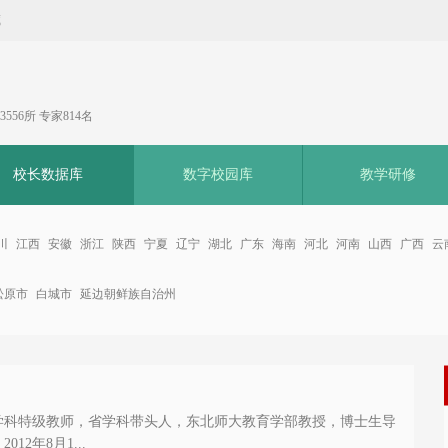
藏
556所 专家814名
校长数据库
数字校园库
教学研修
川
江西
安徽
浙江
陕西
宁夏
辽宁
湖北
广东
海南
河北
河南
山西
广西
云
松原市
白城市
延边朝鲜族自治州
学科特级教师，省学科带头人，东北师大教育学部教授，博士生导
2年8月1...