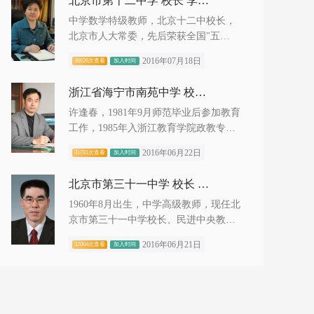
北京市第十二中学 校长 李有毅
中学数学特级教师，北京十二中校长，
北京市人大常委，先后荣获全国"五
一"劳动奖章、全国先进工作者、全
2016年07月18日
36626次查看
加入时间
国"三八"红旗奖...
浙江省海宁市南苑中学 校长 许逢春
许逢春，1981年9月师范毕业后参加教育
工作，1985年入浙江教育学院政教专业
脱产学习，1987年8月毕业在袁花镇初中
2016年06月22日
31781次查看
加入时间
任教。1990学年调入海宁市新...
北京市第三十一中学 校长 张礼斌
1960年8月出生，中学高级教师，现任北
京市第三十一中学校长、民进中央教育
委员会委员、民进北京市委副主委、民
2016年06月21日
32004次查看
加入时间
进西城区委主委、北京市政协...