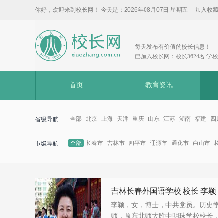
你好，欢迎来到校长网！ 今天是：
2026年08月07日 星期五
加入收
每天发布有价值的校长信息！
已加入校长网：校长3624名 学校3
首页
教育资讯
全部
北京
上海
天津
重庆
山东
江苏
湖南
福建
四
省级导航
全部
长春市
吉林市
四平市
辽源市
通化市
白山市
市级导航
吉林长春外国语学校 校长 李颖
李颖，女，博士，中共党员。历史
师，原东北师大附中明珠学校校长，201