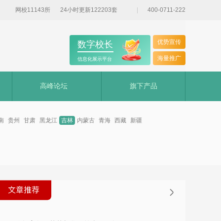
网校11143所
24小时更新122203套
400-0711-222
优势宣传
数字校长
海量推广
信息化展示平台
高峰论坛
旗下产品
南
贵州
甘肃
黑龙江
吉林
内蒙古
青海
西藏
新疆
