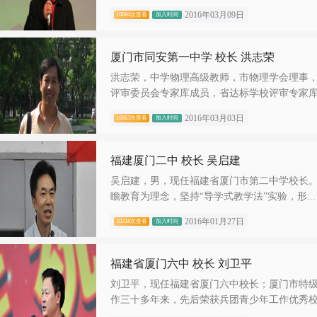
2016年03月09日
10684次查看
加入时间
厦门市同安第一中学 校长 洪志荣
洪志荣，中学物理高级教师，市物理学会理事
评审委员会专家库成员，省达标学校评审专家库.
2016年03月03日
16863次查看
加入时间
福建厦门二中 校长 吴启建
吴启建，男，现任福建省厦门市第二中学校长
瞻教育为理念，坚持“导学式教学法”实验，形...
2016年01月27日
10316次查看
加入时间
福建省厦门六中 校长 刘卫平
刘卫平，现任福建省厦门六中校长；厦门市特
作三十多年来，先后荣获兵团青少年工作优秀校.