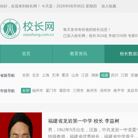
你好，欢迎来到校长网！ 今天是：
2026年08月06日 星期四
加入收藏
每天发布有价值的校长信息！
已加入校长网：校长3624名 学校3556所 专家8
首页
教育资讯
校长数据
全部
北京
上海
天津
重庆
山东
江苏
湖南
福建
四川
江西
安徽
省级导航
全部
福州市
厦门市
莆田市
三明市
泉州市
漳州市
南平市
龙岩市
市级导航
福建省龙岩第一中学 校长 李益树
男，1962年9月出生，汉族，中共龙岩一中党
特级教师，福建省优秀校长，福建省中学骨干...