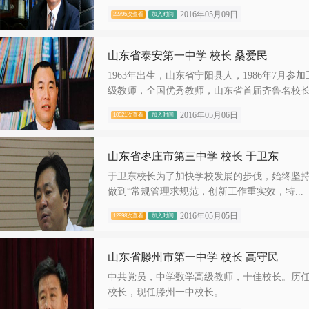
2016年05月09日
22795次查看
加入时间
山东省泰安第一中学 校长 桑爱民
1963年出生，山东省宁阳县人，1986年7月参
级教师，全国优秀教师，山东省首届齐鲁名校长.
2016年05月06日
10521次查看
加入时间
山东省枣庄市第三中学 校长 于卫东
于卫东校长为了加快学校发展的步伐，始终坚持
做到“常规管理求规范，创新工作重实效，特...
2016年05月05日
12998次查看
加入时间
山东省滕州市第一中学 校长 高守民
中共党员，中学数学高级教师，十佳校长。历
校长，现任滕州一中校长。...