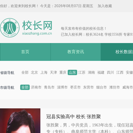
你好，欢迎来到校长网！ 今天是：
2026年08月07日 星期五
加入收藏
每天发布有价值的校长信息！
已加入校长网：校长3624名 学校3556所 专家8
首页
教育资讯
校长数据
全部
北京
上海
天津
重庆
山东
江苏
湖南
福建
四川
江西
安徽
省级导航
全部
济南市
青岛市
淄博市
枣庄市
东营市
烟台市
潍坊市
威海市
市级导航
冠县实验高中 校长 张胜聚
张胜聚，男，中共党员，1963年出生，现任冠
专（专科）、曲阜师范大学（本科）、山东师范.